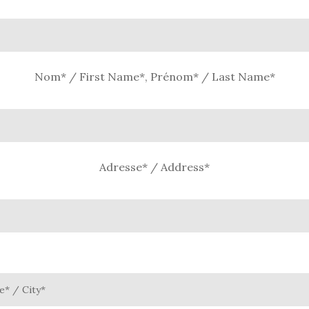
Nom* / First Name*, Prénom* / Last Name*
Adresse* / Address*
le* / City*